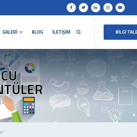
GALERİ
BLOG
İLETİŞİM
BİLGİ TAL
UCU
NTÜLER
er