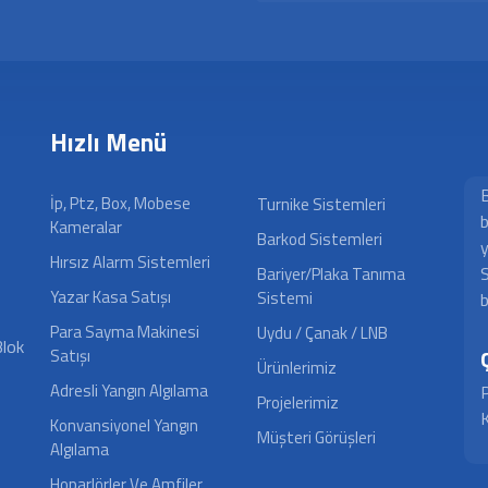
Hızlı Menü
B
İp, Ptz, Box, Mobese
Turnike Sistemleri
b
Kameralar
Barkod Sistemleri
y
Hırsız Alarm Sistemleri
S
Bariyer/Plaka Tanıma
Yazar Kasa Satışı
Sistemi
b
Para Sayma Makinesi
Uydu / Çanak / LNB
Blok
Satışı
Ürünlerimiz
Adresli Yangın Algılama
P
Projelerimiz
K
Konvansiyonel Yangın
Müşteri Görüşleri
Algılama
Hoparlörler Ve Amfiler