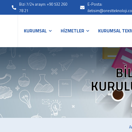
Bizi 7/24 arayın: +90 532 260
E-Posta:
78 21
iletisim@orestteknoloji.c
KURUMSAL
HİZMETLER
KURUMSAL TEKN
BI
KURUL
A