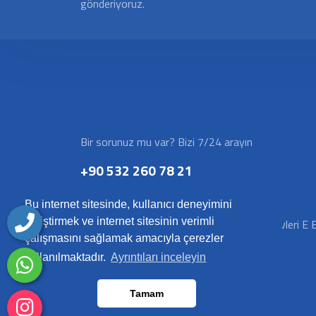
gönderiyoruz.
Bir sorunuz mu var? Bizi 7/24 arayın
+90 532 260 78 21
İletişim Bilgileri
Bu internet sitesinde, kullanıcı deneyimini
geliştirmek ve internet sitesinin verimli
Fırat Mah. 579 Sk. Öncü Yapı Pietra Park Evleri E 
çalışmasını sağlamak amacıyla çerezler
Blok No: 13ED Kayapınar/Diyarbakır
kullanılmaktadır.
Ayrıntıları inceleyin
Tamam