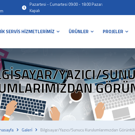
Pazartesi - Cumartesi 09:00 - 18:00 Pazar:
Kapalı
om
İK SERVİS HİZMETLERİMİZ
ÜRÜNLER
PROJELER
LGISAYAR/YAZICI/SUN
UMLARIMIZDAN GÖRÜ
nasayfa
Galeri̇
Bilgisayar/Yazıcı/Sunucu Kurulumlarımızdan Görüntül